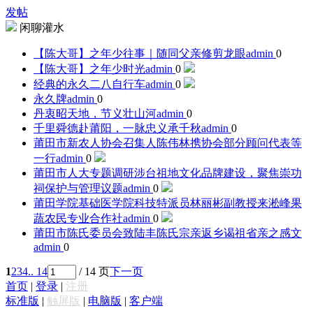
发帖
闲聊灌水
【陈大哥】之年少往事｜随同父亲修剪龙眼
admin
0
【陈大哥】之年少时光
admin
0
经典的永久二八自行车
admin
0
永久牌
admin
0
丹衷昭天地，节义壮山河
admin
0
千里舜德赴莆阳，一脉忠义承千秋
admin
0
莆田市新农人协会召集人陈伟林携协会部分顾问代表等
一行
admin
0
莆田市人大专题调研涉台祖地文化品牌建设，聚焦崇功
祠保护与管理议题‌
admin
0
莆田学院基础医学院科技特派员林丽彬副教授来淞峰果
蔬农民专业合作社
admin
0
莆田市陈氏委员会致陆丰陈氏宗亲返乡谒祖省亲之感文
admin
0
1
2
3
4
.. 14
/ 14 页
下一页
首页
|
登录
|
注册
标准版
|
触屏版
|
电脑版
|
客户端