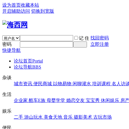
设为首页
收藏本站
开启辅助访问
切换到宽版
找回密码
记 住
密码
立即注册
快捷导航
论坛首页
Portal
论坛导航
BBS
杂谈
城市资讯
便民商城
以物易物
闲聊灌水
培训课程
名人访
生活
企业家
酷车E族
母婴学堂
婚恋交友
宝宝秀
休闲娱乐
房
娱乐
二手
游山玩水
美食天地
音乐
摄影美术
古玩市场
便民