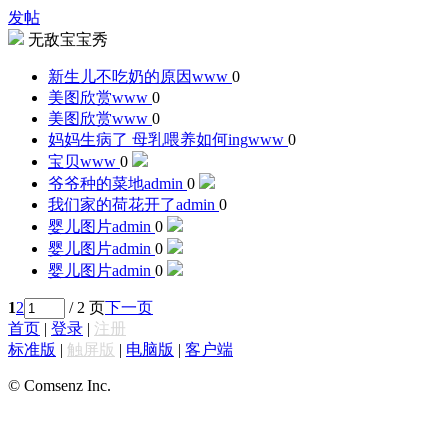
发帖
无敌宝宝秀
新生儿不吃奶的原因
www
0
美图欣赏
www
0
美图欣赏
www
0
妈妈生病了 母乳喂养如何ing
www
0
宝贝
www
0
爷爷种的菜地
admin
0
我们家的荷花开了
admin
0
婴儿图片
admin
0
婴儿图片
admin
0
婴儿图片
admin
0
1
2
/ 2 页
下一页
首页
|
登录
|
注册
标准版
|
触屏版
|
电脑版
|
客户端
© Comsenz Inc.