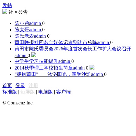
发帖
社区公告
陈小弟
admin
0
陈大哥
admin
0
陈氏老农
admin
0
莆田晚报社四名全媒体记者到访市总陈
admin
0
莆田市陈氏委员会2026年度首次会长工作扩大会议召开
admin
0
中学生学习技能提升
admin
0
2014秋季理工学校招生简章
admin
0
“拥抱莆田”------沐浴阳光，享受沙滩
admin
0
首页
|
登录
|
注册
标准版
|
触屏版
|
电脑版
|
客户端
© Comsenz Inc.