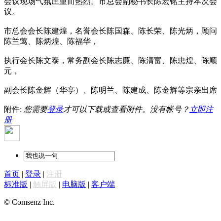
会议现场气氛庄重而热烈。市总会副秘书长陈宏铭主持本次会
议。
市总会会长陈建煌，名誉会长陈国森、陈长荣、陈光炳，顾问
陈兰莺、陈炳煌、陈福华，
执行会长陈文泰，常务副会长陈志廉、陈清富、陈忠煌、陈顺
元，
副会长陈金辉（华亭）、陈明兰、陈建成、陈金辉等宗亲出席
附件:
您需要
登录
才可以下载或查看附件。没有帐号？
立即注
册
首页
|
登录
|
注册
标准版
|
触屏版
|
电脑版
|
客户端
© Comsenz Inc.