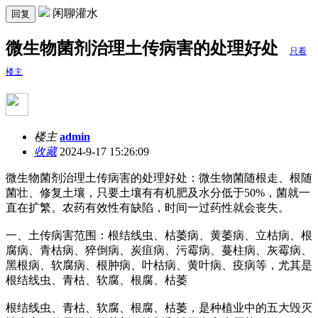
闲聊灌水
回复
微生物菌剂治理土传病害的处理好处
只看
楼主
楼主
admin
收藏
2024-9-17 15:26:09
微生物菌剂治理土传病害的处理好处：微生物菌随根走、根随
菌壮、修复土壤，只要土壤有有机肥及水分低于50%，菌就一
直在扩繁。农药有效性有缺陷，时间一过药性就会丧失。
一、土传病害范围：根结线虫、枯萎病、黄萎病、立枯病、根
腐病、青枯病、猝倒病、炭疽病、污霉病、蔓柱病、灰霉病、
黑根病、软腐病、根肿病、叶枯病、黄叶病、疫病等，尤其是
根结线虫、青枯、软腐、根腐、枯萎
根结线虫、青枯、软腐、根腐、枯萎，是种植业中的五大毁灭