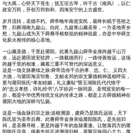
与大禹，心怀天下苍生；抚五弦古琴，吟千古《南风》，以仁
政安万民，开创万邦协和、四海安宁的上古盛世。
岁月流转，圣德不朽。舜帝晚年南巡安民，最终长眠于苍梧之
野，归葬湖南九嶷山。自此，九嶷青山藏圣骨，一方圣地寄乡
愁，九嶷山成为天下舜裔寻根祭祖的精神祖庭，亦是中华舜文
化薪火相传的核心圣地。
一山藏圣德，千里赴莆阳。此番九嶷山舜帝金身跨越千山万
水，远赴莆田巡安驻跸，一路载德而行，一路传善致远，这场
跨越千里的相逢，藏着三重不可替代的深远意义。
这是一场文脉赓续之旅:舜帝流传千古的孝、忠、仁、义四大
大德，与莆田海滨邹鲁、文献名邦的崇文重德精神遥相呼应，
更与莆田陈氏“孝友睦姻，礼义廉耻”暨玉湖陈氏代代恪守
的“忠义孝慈，诗礼经书”八字祖训一脉同源。圣驾巡安的每一
步，都是中华优秀传统文化的传承之路，都是上古舜德精神在
莆阳大地的深耕与弘扬。
这是一场血脉归宗之旅:追根溯源，虞舜乃是陈氏远祖，天下
陈氏皆为圣帝后裔。此番舜帝金身亲临莆阳陈氏，是先祖归
祠，是圣裔寻根，更是跨越千年的血脉重逢。让散落四方的莆
阳陈氏宗亲，循着先祖足迹溯源归根，凝聚宗族同心之力，厚