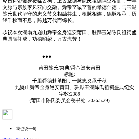
今日舜帝金身莅临古祠，上古圣德与陈氏祖德隔空相拥，千年
文脉与宗族家风双向交融。舜帝至诚至善的孝德仁德，与玉湖
陈氏世代坚守的忠义节义相融共生，根脉相连，德脉相承，历
经千秋而不息，跨越万代而绵长。
恭祝本次湖南九嶷山舜帝金身巡安莆田、驻跸玉湖陈氏祖祠盛
典圆满礼成，功德昭彰，万古流芳！
————————●●●————————
莆田陈氏/祭典/舜帝巡安莆田
标题:
千里舜德赴莆阳，一脉忠义承千秋
——九嶷山舜帝金身巡安莆田、驻跸玉湖陈氏祖祠盛典纪实
字数:2386
(莆田市陈氏委员会秘书处 2026.5.29)