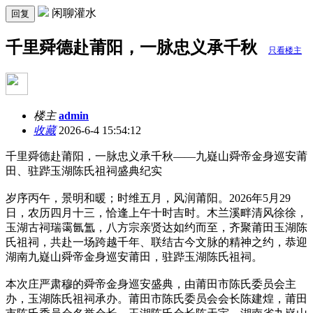
闲聊灌水
回复
千里舜德赴莆阳，一脉忠义承千秋
只看楼主
楼主
admin
收藏
2026-6-4 15:54:12
千里舜德赴莆阳，一脉忠义承千秋——九嶷山舜帝金身巡安莆
田、驻跸玉湖陈氏祖祠盛典纪实
岁序丙午，景明和暖；时维五月，风润莆阳。2026年5月29
日，农历四月十三，恰逢上午十时吉时。木兰溪畔清风徐徐，
玉湖古祠瑞霭氤氲，八方宗亲贤达如约而至，齐聚莆田玉湖陈
氏祖祠，共赴一场跨越千年、联结古今文脉的精神之约，恭迎
湖南九嶷山舜帝金身巡安莆田，驻跸玉湖陈氏祖祠。
本次庄严肃穆的舜帝金身巡安盛典，由莆田市陈氏委员会主
办，玉湖陈氏祖祠承办。莆田市陈氏委员会会长陈建煌，莆田