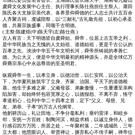
市陈氏委员会名誉会长、玉湖陈氏会长陈天宇、湖南省九嶷山
虞舜文化发展中心主任、执行理事长陈仕燕担任主祭人。莆田
陈氏各大支脉宗亲代表、各界景仰舜德的仁人志士共计五百余
人齐聚古祠，虔诚陪祭，以“三献礼”古礼敬先祖，以初心承圣
德，共襄宗族盛事，同颂千古明德。
( 主祭:陈建煌(中)陈天宇(左)陈仕燕 )
古人有言：天下明德皆自虞舜始。舜帝，位居上古五帝之列，
是中华民族当之无愧的人文始祖、道德始祖，更是千古公认的
百孝之先。泱泱中华五千年文明长河，舜帝所铸就的孝善仁
德、为公大义，便是中华文明最初的精神源头，亦是全球亿万
舜裔宗亲心中永远尊崇的至圣明君。
纵观舜帝一生，以孝立身，以德治世，以仁安民，以公治天
下，为华夏民族筑牢了立身、齐家、治国、平天下的道德根
基。他生于多难之家，父顽母嚣、弟象傲慢，一生屡遭至亲构
陷加害，却始终怀包容宽厚之心，以德报怨、不离不弃，恪守
孝道初心，位列中华二十四孝之首，定下“父义、母慈、兄
友、弟恭、子孝”的万古人伦纲常。
他躬耕历山，礼让田地，不争分毫私利；垂钓雷泽，和睦乡
邻，安抚一方百姓；制陶河滨，精益求精，以诚立身待人，德
行感召四方万民，所居之处，一年聚村落，二年成城邑，三年
立大都；他慧眼识人、举贤禅让，摒弃私心不传子嗣，禅帝位