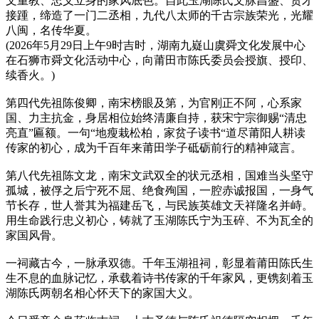
文重教、忠义立身的家风底色。自此玉湖陈氏文脉昌盛、贤才
接踵，缔造了一门二丞相，九代八太师的千古宗族荣光，光耀
八闽，名传华夏。
(2026年5月29日上午9时吉时，湖南九嶷山虞舜文化发展中心
在石狮市舜文化活动中心，向莆田市陈氏委员会授旗、授印、
续香火。)
第四代先祖陈俊卿，南宋榜眼及第，为官刚正不阿，心系家
国、力主抗金，身居相位始终清廉自持，获宋宁宗御赐“清忠
亮直”匾额。一句“地瘦栽松柏，家贫子读书“道尽莆阳人耕读
传家的初心，成为千百年来莆田学子砥砺前行的精神箴言。
第八代先祖陈文龙，南宋文武双全的状元丞相，国难当头坚守
孤城，被俘之后宁死不屈、绝食殉国，一腔赤诚报国，一身气
节长存，世人誉其为福建岳飞，与民族英雄文天祥隆名并峙。
用生命践行忠义初心，铸就了玉湖陈氏宁为玉碎、不为瓦全的
家国风骨。
一祠藏古今，一脉承双德。千年玉湖祖祠，彰显着莆田陈氏生
生不息的血脉记忆，承载着诗书传家的千年家风，更镌刻着玉
湖陈氏两朝名相心怀天下的家国大义。