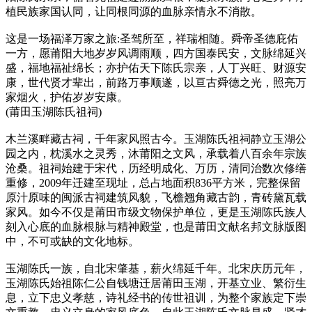
植民族家国认同，让同根同源的血脉亲情永不消散。
这是一场福泽万家之旅:圣驾所至，祥瑞相随。舜帝圣德庇佑
一方，愿莆阳大地岁岁风调雨顺，四方国泰民安，文脉绵延兴
盛，福地福祉绵长；亦护佑天下陈氏宗亲，人丁兴旺、财源安
康，世代贤才辈出，前路万事顺遂，以亘古舜德之光，照亮万
家烟火，护佑岁岁安康。
(莆田玉湖陈氏祖祠)
木兰溪畔藏古祠，千年家风照古今。玉湖陈氏祖祠静立玉湖公
园之内，枕溪水之灵秀，沐莆阳之文风，承载着八百余年宗族
沧桑。祖祠始建于宋代，历经明成化、万历，清同治数次修缮
重修，2009年迁建至现址，总占地面积836平方米，完整保留
原汁原味的闽派古祠建筑风貌，飞檐翘角藏古韵，青砖黛瓦载
家风。如今不仅是莆田市级文物保护单位，更是玉湖陈氏族人
刻入心底的血脉根脉与精神殿堂，也是莆田文献名邦文脉版图
中，不可或缺的文化地标。
玉湖陈氏一族，自北宋肇基，薪火绵延千年。北宋庆历元年，
玉湖陈氏始祖陈仁公自钱塘迁居莆田玉湖，开基立业、繁衍生
息，立下忠义孝慈，诗礼经书的传世祖训，为整个家族定下崇