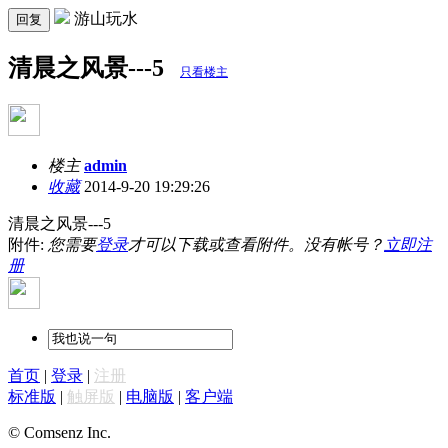
游山玩水
回复
清晨之风景---5
只看楼主
楼主
admin
收藏
2014-9-20 19:29:26
清晨之风景---5
附件:
您需要
登录
才可以下载或查看附件。没有帐号？
立即注
册
首页
|
登录
|
注册
标准版
|
触屏版
|
电脑版
|
客户端
© Comsenz Inc.