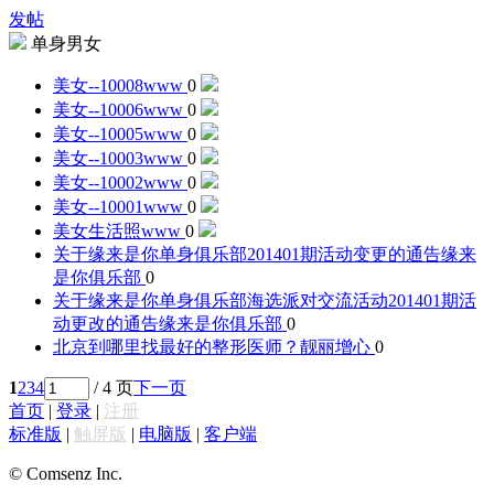
发帖
单身男女
美女--10008
www
0
美女--10006
www
0
美女--10005
www
0
美女--10003
www
0
美女--10002
www
0
美女--10001
www
0
美女生活照
www
0
关于缘来是你单身俱乐部201401期活动变更的通告
缘来
是你俱乐部
0
关于缘来是你单身俱乐部海选派对交流活动201401期活
动更改的通告
缘来是你俱乐部
0
北京到哪里找最好的整形医师？
靓丽增心
0
1
2
3
4
/ 4 页
下一页
首页
|
登录
|
注册
标准版
|
触屏版
|
电脑版
|
客户端
© Comsenz Inc.