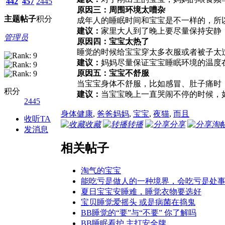
442
457
2445
原因三：周围环境太嘈杂
主题
帖子
积分
成年人的睡眠时间和宝宝是不一样的，所以
建议：
家里大人到了晚上要尽量保持安静
管理员
原因四：宝宝太热了
睡觉的时候给宝宝穿太多衣服或者被子太过
建议：
妈妈尽量保证宝宝睡眠环境的温度
原因五：宝宝不舒服
当宝宝身体不舒服，比如感冒、肚子痛时，
积分
建议：
当宝宝晚上一直哭闹不停的时候，
2445
身体健康
,
爸爸妈妈
,
宝宝
,
夜猫
,
而且
收听TA
收藏
转播
分享
淘
发消息
相关帖子
淘气的宝宝
能吃亏是做人的一种境界，会吃亏是处
夏日宝宝安睡难，睡觉衣物要选好
宝贝睡觉爱摇头 或是病菌在捣鬼
BB睡觉的“要”与“不要” 你了解吗
BB睡眠看护 主打安全牌