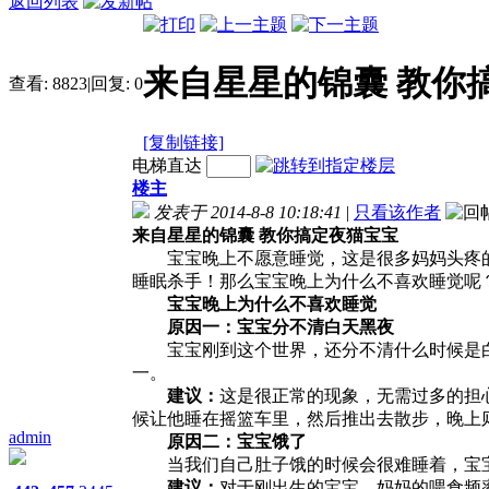
返回列表
来自星星的锦囊 教你
查看:
8823
|
回复:
0
[复制链接]
电梯直达
楼主
发表于 2014-8-8 10:18:41
|
只看该作者
来自星星的锦囊 教你搞定夜猫宝宝
宝宝晚上不愿意睡觉，这是很多妈妈头疼的
睡眠杀手！那么宝宝晚上为什么不喜欢睡觉呢
宝宝晚上为什么不喜欢睡觉
原因一：宝宝分不清白天黑夜
宝宝刚到这个世界，还分不清什么时候是白
一。
建议：
这是很正常的现象，无需过多的担
候让他睡在摇篮车里，然后推出去散步，晚上
admin
原因二：宝宝饿了
当我们自己肚子饿的时候会很难睡着，宝宝
建议：
对于刚出生的宝宝，妈妈的喂食频