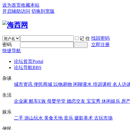
设为首页
收藏本站
开启辅助访问
切换到宽版
找回密码
记 住
密码
立即注册
快捷导航
论坛首页
Portal
论坛导航
BBS
杂谈
城市资讯
便民商城
以物易物
闲聊灌水
培训课程
名人访
生活
企业家
酷车E族
母婴学堂
婚恋交友
宝宝秀
休闲娱乐
房
娱乐
二手
游山玩水
美食天地
音乐
摄影美术
古玩市场
便民