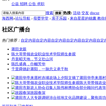
公益
招聘
公告
求职
搜索
热搜:
活动
交友
discuz
搜索
海西网
»
论坛导航
›
母婴学堂
›
亲子乐园
›
来自星星的锦囊 教你
社区广播台
热门推荐：
自定内容
自定内容
自定内容
自定内容
自定内容
自定
莆田龙眼
陈大哥带领农业职业技术学院师生参观
丹衷昭天地，节义壮山河
陈氏盛典，巾帼芳华
千里舜德赴莆阳，一脉忠义承千秋
莆田华亭来厝村
陈大哥带领农业
故园春深