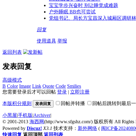
宝宝学步兴奋时 别让睡觉成难题
户外睡眠 BB也可尝试
党组书记、局长方宝昌深入城厢区调研
回复
使用道具
举报
返回列表
发表回复
高级模式
B
Color
Image
Link
Quote
Code
Smilies
您需要登录后才可以回帖
登录
|
立即注册
本版积分规则
回帖并转播
回帖后跳转到最后一
发表回复
小黑屋
|
手机版
|
Archiver
|
© 2001-2013
海西网
(http://www.sfgshz.com/) 版权所有 All Rights 
Powered by
Discuz!
X3.1
技术支持：
新外网络
(
闽ICP备2024080
快速回复
返回顶部
返回列表