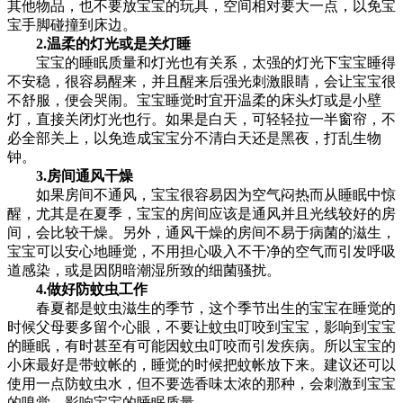
其他物品，也不要放宝宝的玩具，空间相对要大一点，以免宝
宝手脚碰撞到床边。
2.温柔的灯光或是关灯睡
宝宝的睡眠质量和灯光也有关系，太强的灯光下宝宝睡得
不安稳，很容易醒来，并且醒来后强光刺激眼睛，会让宝宝很
不舒服，便会哭闹。宝宝睡觉时宜开温柔的床头灯或是小壁
灯，直接关闭灯光也行。如果是白天，可轻轻拉一半窗帘，不
必全部关上，以免造成宝宝分不清白天还是黑夜，打乱生物
钟。
3.房间通风干燥
如果房间不通风，宝宝很容易因为空气闷热而从睡眠中惊
醒，尤其是在夏季，宝宝的房间应该是通风并且光线较好的房
间，会比较干燥。另外，通风干燥的房间不易于病菌的滋生，
宝宝可以安心地睡觉，不用担心吸入不干净的空气而引发呼吸
道感染，或是因阴暗潮湿所致的细菌骚扰。
4.做好防蚊虫工作
春夏都是蚊虫滋生的季节，这个季节出生的宝宝在睡觉的
时候父母要多留个心眼，不要让蚊虫叮咬到宝宝，影响到宝宝
的睡眠，有时甚至有可能因蚊虫叮咬而引发疾病。所以宝宝的
小床最好是带蚊帐的，睡觉的时候把蚊帐放下来。建议还可以
使用一点防蚊虫水，但不要选香味太浓的那种，会刺激到宝宝
的嗅觉，影响宝宝的睡眠质量。