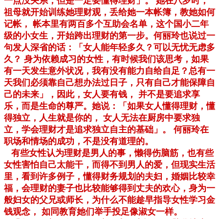
一点没关系，但是一定要懂得理财」。 她在八岁时，
祖母就开始训练她理财观，丢给她一本帐簿，教她如何
记帐， 帐本里有两百多个互助会名单，这个国小二年
级的小女生，开始跨出理财的第一步。何丽玲也说过一
句发人深省的话：「女人能年轻多久？可以无忧无虑多
久？ 身为依赖成习的女性，有时候我们该思考，如果
有一天发生意外状况，我有没有能力自给自足？总有一
天我们必须靠自己想办法过日子，只有自己才能保障自
己的未来」，因此，女人要有钱， 并不是要追求享
乐，而是生命的尊严。她说：「如果女人懂得理财，懂
得独立，人生就是你的， 女人无法在厨房中要求独
立，学会理财才是追求独立自主的基础」。 何丽玲在
职场和情场的成功，不是没有道理的。
有些女性认为理财是男人的事，懒得伤脑筋，也有些
女性害怕自己太能干，而得不到男人的爱，但现实生活
里，看到许多例子，懂得财务规划的夫妇，婚姻比较幸
福，会理财的妻子也比较能够得到丈夫的欢心，身为一
般妇女的父兄或师长，为什么不能趁早指导女性学习金
钱观念， 如同教育她们举手投足像淑女一样。