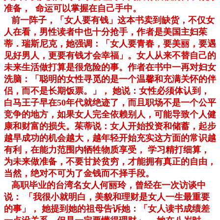
准备， 命运可以掌握在自己手中。
前一阵子，「女人要有钱」这本书卖到缺货，不仅女
人在看，男性读者中也十分抢手，作者是美国主妇茱
蒂．瑞斯尼克，她强调：「女人要青春，要美丽，要遇
见好男人，更要有钱才会幸福」。女人从来不替自己的
未来生活做打算是很危险的事。作者在书中一再对妇女
洗脑：「聪明的女性寻觅的是一个温馨和充满关怀的伴
侣，而不是长期饭票。」， 她说：女性必须体认到，
白马王子早在50年代就绝迹了，而且职场不是一个公平
竞争的地方，如果女人完全依赖别人，可能导致个人健
康和财富的损失。茱蒂说：女人开始投资和储蓄，起步
越早成功的机会越大，越年轻开始充实这方面的常识越
有利，在能力范围内牺牲物质享受， 学习精打细算，
为未来做准备，不要甘於贫穷，才能拥有真正的自由，
当然，绝对不可为了金钱而不择手段。
高职毕业的台湾名女人何丽玲，曾经在一次访谈中
说： 「我很小就明白，美貌和理财是女人一生最重要
的事」， 她提到她的祖母告诉她：「女人读书成绩差