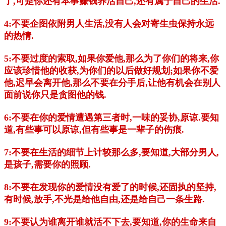
了,可是你还有本事赚钱养活自己,还有属于自己的生活.
4:不要企图依附男人生活,没有人会对寄生虫保持永远
的热情.
5:不要过度的索取,如果你爱他,那么为了你们的将来,你
应该珍惜他的收获,为你们的以后做好规划;如果你不爱
他,迟早会离开他,那么不要在分手后,让他有机会在别人
面前说你只是贪图他的钱.
6:不要在你的爱情遭遇第三者时,一味的妥协,原谅.要知
道,有些事可以原谅,但有些事是一辈子的伤痕.
7:不要在生活的细节上计较那么多,要知道,大部分男人,
是孩子,需要你的照顾.
8:不要在发现你的爱情没有爱了的时候,还固执的坚持,
有时候,放手,不光是给他自由,还是给自己一条生路.
9:不要认为谁离开谁就活不下去,要知道,你的生命来自