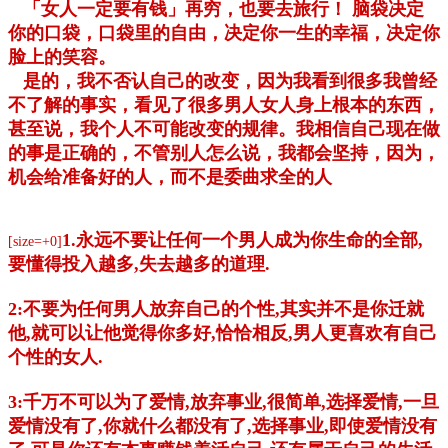
「女人一定要有钱」再穷，也要去旅行！ 脑袋决定
你的口袋，口袋里的自由，决定你一生的幸福，决定你
脸上的笑容。
是的，我不否认自己的改变，因为我看到很多我曾经
不了解的事实，看见了很多男人女人身上根本的东西，
甚至说，我个人不可能改变的规律。我相信自己现在做
的事是正确的，不管别人怎么说，我都会坚持，因为，
机会给准备好的人，而不是委曲求全的人
1.永远不要让任何一个男人成为你生命的全部,
[size=+0]
要懂得投入越多,失去越多的道理.
2:不要为任何男人放弃自己的个性,其实并不是你迁就
他,就可以让他觉得你多好,恰恰相反,男人更喜欢有自己
个性的女人.
3:千万不可以为了爱情,放弃事业,很简单,选择爱情,一旦
爱情没有了,你就什么都没有了,选择事业,即使爱情没有