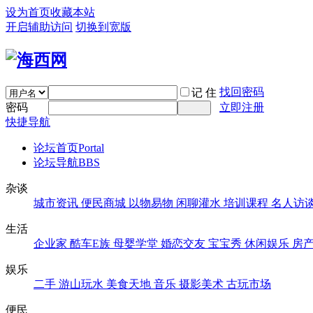
设为首页
收藏本站
开启辅助访问
切换到宽版
找回密码
记 住
密码
立即注册
快捷导航
论坛首页
Portal
论坛导航
BBS
杂谈
城市资讯
便民商城
以物易物
闲聊灌水
培训课程
名人访
生活
企业家
酷车E族
母婴学堂
婚恋交友
宝宝秀
休闲娱乐
房
娱乐
二手
游山玩水
美食天地
音乐
摄影美术
古玩市场
便民