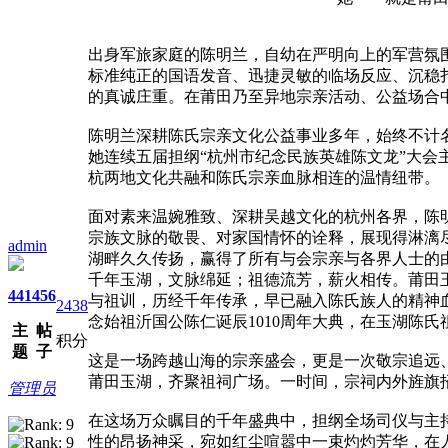
出身军旅家庭的陈明兰，自幼在严明向上的军营氛
标准纯正的国语发音、迅捷灵敏的临场反应、沉稳
的真诚庄重。在莆田乃至异地宗亲活动、公益场合
陈明兰深耕陈氏宗亲文化公益事业多年，始终不计
她连续五届担纲“杭州市纪念民族英雄陈文龙”大
杭两地文化共融和陈氏宗亲血脉相连的温情纽带。
面对素来温婉雅致、深耕吴越文化的杭州各界，陈
宗族文脉的敬畏、对家国情怀的诠释，展现得淋漓
admin
湖畔久久传扬，赢得了所有与会宗亲与各界人士的
千年玉湖，文脉绵延；祖德流芳，薪火相传。莆田
441
456
与祖训，历经千年传承，早已融入陈氏族人的精神血
2438
念始祖沂国公陈仁诞辰1010周年大典，在玉湖陈氏
主
帖
积分
题
子
这是一场跨越山海的宗亲盛会，更是一次敬宗追远
莆田玉湖，齐聚祖祠广场。一时间，宗祠内外旌旗
管理员
在这场万众瞩目的千年盛典中，担纲全场司仪与主
性的昂扬神采，宛如红尘喧嚣中一束灼灼芳华，在