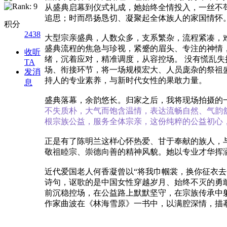
从盛典启幕到仪式礼成，她始终全情投入，一丝不
追思；时而昂扬恳切、凝聚起全体族人的家国情怀
积分
2438
大型宗亲盛典，人数众多，支系繁杂，流程紧凑，
盛典流程的焦急与珍视，紧蹙的眉头、专注的神情
收听
绪，沉着应对，精准调度，从容控场。
没有慌乱失
TA
场、衔接环节，将一场规模宏大、人员庞杂的祭祖
发消
持人的专业素养，与新时代女性的果敢力量。
息
盛典落幕，余韵悠长。归家之后，我将现场拍摄的
不失质朴，大气而饱含温情，表达流畅自然、气韵
根宗族公益，服务全体宗亲，这份纯粹的公益初心
正是有了陈明兰这样心怀热爱、甘于奉献的族人，
敬祖睦宗、崇德向善的精神风貌。她以专业才华挥
近代爱国老人何香凝曾以“将我巾帼裳，换你征衣去
诗句，讴歌的是中国女性穿越岁月、始终不灭的勇
前沉稳控场，在公益路上默默坚守，在宗族传承中
作家曲波在《林海雪原》一书中，以满腔深情，描