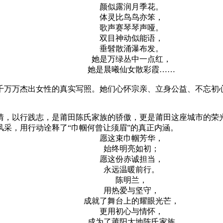
颜似露润月季花。
体灵比鸟鸟亦笨，
歌声赛琴琴声哑。
双目神动似能语，
垂髫散涌瀑布发。
她是万绿丛中一点红，
她是晨曦仙女散彩霞……
千万万杰出女性的真实写照。她们心怀宗亲、立身公益、不忘初
情，以行践志，是莆田陈氏家族的骄傲，更是莆田这座城市的荣
采，用行动诠释了“巾帼何曾让须眉”的真正内涵。
愿这束巾帼芳华，
始终明亮如初；
愿这份赤诚担当，
永远温暖前行。
陈明兰，
用热爱与坚守，
成就了舞台上的耀眼光芒，
更用初心与情怀，
成为了莆阳大地陈氏家族