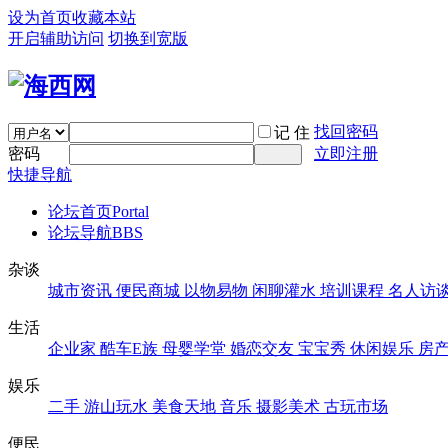
设为首页
收藏本站
开启辅助访问
切换到宽版
找回密码
记 住
密码
立即注册
快捷导航
论坛首页
Portal
论坛导航
BBS
杂谈
城市资讯
便民商城
以物易物
闲聊灌水
培训课程
名人访
生活
企业家
酷车E族
母婴学堂
婚恋交友
宝宝秀
休闲娱乐
房
娱乐
二手
游山玩水
美食天地
音乐
摄影美术
古玩市场
便民