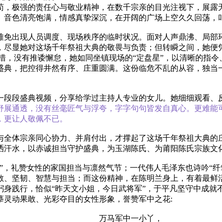
苟，极强的责任心与敬业精神，在数千宗亲的目光注视下，展露
。音色清亮饱满，情感真挚深沉，在开阔的广场上空久久回荡，
难免出现人员调度、现场秩序的临时状况。面对人声鼎沸、局部
，尽显她对这场千年祭祖大典的敬畏与负责；但转瞬之间，她便
措，没有推诿懈怠，她如同坐镇现场的“定盘星”，以清晰的指
盛典，把控得井然有序、庄重圆满。这份临危不乱的从容，独当
一段段盛典视频，分享给学过主持人专业的女儿。她细细观看、
舒展通透，没有丝毫匠气与浮夸，字字句句皆发自真心。更难能
，更让人敬佩不已。
与全体宗亲同心协力、并肩付出，才撑起了这场千年祭祖大典的
洒汗水，以赤诚担当守护盛典，为玉湖陈氏、为莆阳陈氏宗族文
”，礼赞女性的家国担当与凛然气节；一代伟人毛泽东也诗吟“
敢、坚韧、智慧与担当；而这份精神，在陈明兰身上，有着最鲜
躬身践行，恰似“昨天文小姐，今日武将军”，于平凡坚守中成就
摹灵动果敢、光彩夺目的女性形象，誉赞军中之花:
万马军中一小丫，