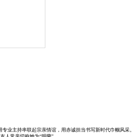
用专业主持串联起宗亲情谊，用赤诚担当书写新时代巾帼风采。
友人常亲切称她为“明蘭”。