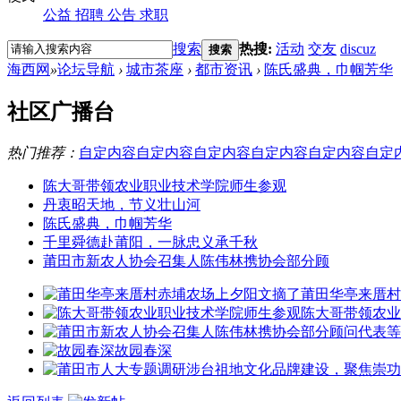
公益
招聘
公告
求职
搜索
热搜:
活动
交友
discuz
搜索
海西网
»
论坛导航
›
城市茶座
›
都市资讯
›
陈氏盛典，巾帼芳华
社区广播台
热门推荐：
自定内容
自定内容
自定内容
自定内容
自定内容
自定
陈大哥带领农业职业技术学院师生参观
丹衷昭天地，节义壮山河
陈氏盛典，巾帼芳华
千里舜德赴莆阳，一脉忠义承千秋
莆田市新农人协会召集人陈伟林携协会部分顾
莆田华亭来厝村
陈大哥带领农业
故园春深