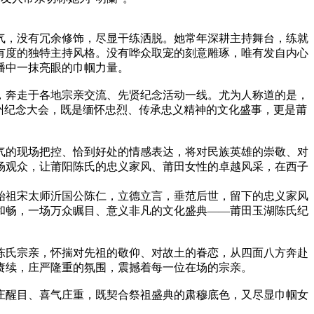
气，没有冗余修饰，尽显干练洒脱。她常年深耕主持舞台，练就
有度的独特主持风格。没有哗众取宠的刻意雕琢，唯有发自内心
播中一抹亮眼的巾帼力量。
，奔走于各地宗亲交流、先贤纪念活动一线。尤为人称道的是，
州纪念大会，既是缅怀忠烈、传承忠义精神的文化盛事，更是莆
气的现场把控、恰到好处的情感表达，将对民族英雄的崇敬、对
场观众，让莆阳陈氏的忠义家风、莆田女性的卓越风采，在西子
始祖宋太师
沂国公陈仁
，立德立言，垂范后世，留下的忠义家风
风和畅，一场万众瞩目、意义非凡的文化盛典——莆田玉湖陈氏纪
陈氏宗亲，怀揣对先祖的敬仰、对故土的眷恋，从四面八方奔赴
赓续，庄严隆重的氛围，震撼着每一位在场的宗亲。
庄醒目、喜气庄重，既契合祭祖盛典的肃穆底色，又尽显巾帼女