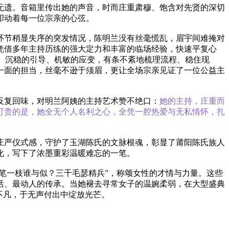
无遗。音箱里传出她的声音，时而庄重肃穆、饱含对先贤的深切
叩动着每一位宗亲的心弦。
环节稍显失序的突发情况，陈明兰没有丝毫慌乱，眉宇间难掩对
凭借多年主持历练的强大定力和丰富的临场经验，快速平复心
令、沉稳的引导、机敏的应变，有条不紊地梳理流程、稳住现
一面的担当，丝毫不逊于须眉，更让全场宗亲见证了一位公益主
反复回味，对明兰阿姨的主持艺术赞不绝口：
她的主持，庄重而
可贵的是，她全无个人名利之心，全凭一腔热爱与无私情怀，扎
庄严仪式感，守护了玉湖陈氏的文脉根魂，彰显了莆阳陈氏族人
化，写下了浓墨重彩温暖难忘的一笔。
纤笔一枝谁与似？三千毛瑟精兵”，称颂女性的才情与力量。这些
活、最动人的传承。
当她褪去寻常女子的温婉柔弱，在大型盛典
不凡，于无声付出中绽放光芒。