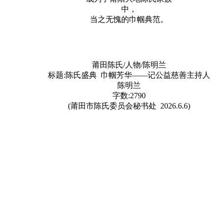
中，
当之无愧的巾帼典范。
莆田陈氏/人物/陈明兰
标题:陈氏盛典 巾帼芳华——记公益慈善主持人
陈明兰
字数:2790
(莆田市陈氏委员会秘书处 2026.6.6)