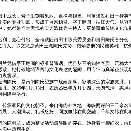
围中成长，骨子里刻着果敢、自律与担当。利落短发衬出一身英
扎实的专业功底，形成了台风稳健、字正腔圆、端庄大气、从容
中，她都是当之无愧的实力派优秀主持人，更是莆仙传统文化传
名利，全心付出，全程跟随莆田市陈氏委员会和莆田陈氏各分会
会主持人。陈文龙是莆田玉湖陈氏先贤、彪炳史册的民族英雄，杭
明兰凭借字正腔圆的标准普通话、优雅从容的知性气质、沉稳大
尽致。她打破地域语言与文化表达的隔阂，用专业与真诚征服现
由衷赞叹。
玉湖陈氏，是莆阳陈氏望族中底蕴深厚、影响深远的宗族支脉。
脉。2025年11月13日，农历乙巳年九月廿四，天朗气清，惠
祖祠隆重举行。
、传承家风的文化朝圣。来自海内外各地、海峡两岸的三千余名
招展、人潮涌动、礼乐悠扬，同族血脉在此交融，千年文脉在此
持的陈明兰，成为整场活动最耀眼的存在。她身着一袭红衣，端
人海中熠熠生辉。