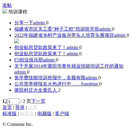
发帖
培训课程
分享一下
admin
0
福建省市区关工委"种子工程"培训班开班
admin
0
2022年福建省乡村产业振兴带头人培育头雁项目
admin
0
创业贴息贷款政策来了！
admin
0
创业贴息贷款政策来了！
admin
0
F5创业俱乐部
admin
0
关于开展2014年莆田市青年就业技能培训工作的通知
admin
0
免学费技能培训抢报中，名额有限
admin
0
公共营养师报名火热进行中……
Sunshine
0
莆田村庄大全
童氏人
2
1
2
/ 2 页
下一页
首页
|
登录
|
注册
标准版
|
触屏版
|
电脑版
|
客户端
© Comsenz Inc.