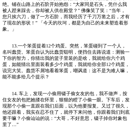
绝。铺在山路上的石阶开始抱怨：“大家同是石头，凭什么我
被人蹬来踩去，你却被人供在殿堂？” 佛像笑了笑：“当年，
您只挨六刀，做了一方石阶，而我经历了千刀万凿之后，才有
了现在的形状！” 「今天的坎坷，都是为自己的未来塑造着形
象。」
13.一个笨蛋提着12个鸡蛋。突然，笨蛋碰到了一个人，
名叫蠢货。笨蛋自认为比蠢货聪明，便挡住去路说道：测验一
下你的智力，你猜出我的篮子里装的是啥，我就给你六个鸡
蛋，如能猜出里面装着多少个鸡蛋，我就给你全部12个鸡蛋，
说完大笑。蠢货不屑地看着笨蛋，嘲讽道：这不是为难人嘛，
能不能多给几个提示？
14. 车上，发现一小偷用镊子偷女友的包，我不做声，按
住女友的包把她搂在怀里，狠狠的瞪了小偷一眼。下车后，发
现那个小偷一直跟在我们后面，以为他要报复。又过了很久，
他还跟着，我实在忍不住了，就停下来问他，你跟着我们到底
要干嘛？小偷讪讪的说：“大哥，不好意思，镊子掉你对象包
里了…”