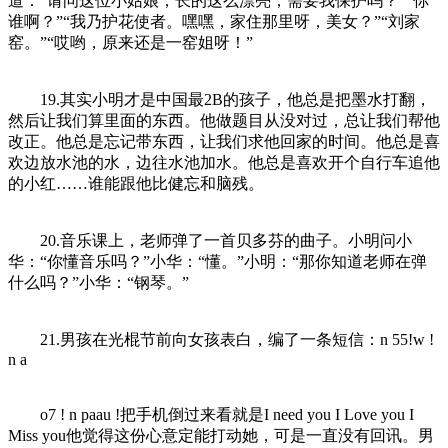
道：“请问这位小姑娘，长的这么漂亮，需要我保护吗？”“你
谁啊？”“我乃护花使者。嘿嘿，家住那里呀，美女？”“刘家
窑。”“哎哟，原来还是一窑姐呀！”
19.其实小明才是中国最2B的孩子，他总是把墨水打翻，
然后让我们算里面的东西。他做题目从没对过，总让我们帮他
改正。他总是忘记带东西，让我们求他回家的时间。他总是喜
欢边放水池的水，边往水池加水。他总是喜欢开个自行车追他
的小红……谁能跟他比健忘和脑残。
20.音乐课上，老师弹了一首贝多芬的曲子。小明问小
华：“你懂音乐吗？”小华：“懂。”小明：“那你知道老师在弹
什么吗？”小华：“钢琴。”
21.男孩在光棍节前向女孩表白，编了一条短信：n 55!w !
n a
o7 ! n paau !把手机倒过来看就是I need you I Love you I
Miss you他觉得这份心意定能打动她，可是一直没有回讯。男