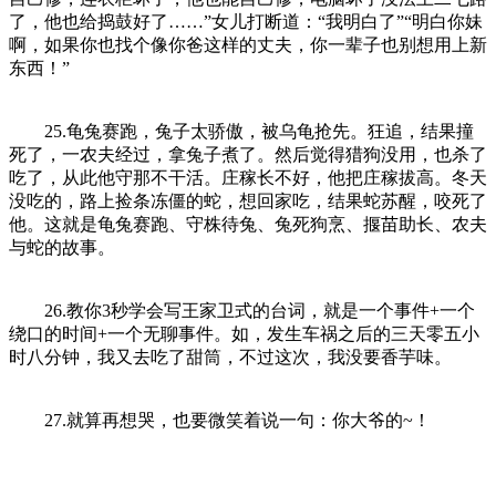
了，他也给捣鼓好了……”女儿打断道：“我明白了”“明白你妹
啊，如果你也找个像你爸这样的丈夫，你一辈子也别想用上新
东西！”
25.龟兔赛跑，兔子太骄傲，被乌龟抢先。狂追，结果撞
死了，一农夫经过，拿兔子煮了。然后觉得猎狗没用，也杀了
吃了，从此他守那不干活。庄稼长不好，他把庄稼拔高。冬天
没吃的，路上捡条冻僵的蛇，想回家吃，结果蛇苏醒，咬死了
他。这就是龟兔赛跑、守株待兔、兔死狗烹、揠苗助长、农夫
与蛇的故事。
26.教你3秒学会写王家卫式的台词，就是一个事件+一个
绕口的时间+一个无聊事件。如，发生车祸之后的三天零五小
时八分钟，我又去吃了甜筒，不过这次，我没要香芋味。
27.就算再想哭，也要微笑着说一句：你大爷的~！