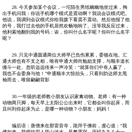
28. 今天参加某个会议，一坨陌生男纸幽幽地坐过来，掏
出手机问我：你说手机哪个模式是震动啊？我说会议模式吧。
他说，我调到会议模式你给我拨下看震不震动。然后他报了他
的号，我打过去他的手机居然欢畅地响了。没等我反应过来，
他利索地翻到我的号码：诶，你叫什么名字呢？你叫什么名字
呢？
29. 只见中通圆通两位大师早已负伤累累，委顿在地。汇
通大师也有不支之相，唯有申通大师尚勉励支撑，与顺丰道长
缠斗一处。忽听远远传来一声冷笑：“就算你们中有人赢了，
我也不会委身与他！”申通顺丰大惊抬头，只看到韵达师太甩
袖而去，唯留翩翩背影
30.一年级的老师教小朋友认识家禽动物。老师：有一种
动物两只脚，每天早上太阳公公出来时，它都会叫你起床，而
且叫到你起床为止，是哪一种动物？小朋友：妈妈！
编后语：唐僧来在那雷音寺，跪拜于佛前，虔心道：“我
佛如来，我师徒四人跋山涉水，风餐露宿，历经九九八十一