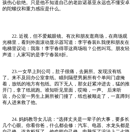
孩伤心欲绝。只是他不知道自己的老款诺基亚永远也不懂安卓
的陀螺仪和重力感应是什么。
22. 近视，但不爱戴眼镜。有次和朋友逛商场，在商场观
光梯里，看到外面滚动显示器写道：李宇春装B.我便和朋友在
电梯里议论：我靠！李宇春得罪这商场啦？公然叫骂。朋友轻
声道：人家写的是李宁春装8折。
23.一女早上到公司，肚子很痛，去厕所。发现没有纸
了。来不及回办公室拿纸。瞄到隔壁男厕所有个单间门虚掩
着，放纸的地方有包纸。四下无人，那女赶紧冲进去，猛的推
开门，拿了纸就跑。谁知听见里面，哎呦，一声。 后来听
说，办公室一男生上厕所被门撞了，纸也被顺走了，一直蹲到
有人进来救了他。
24. 妈妈教导女儿说：“选择丈夫是一辈子的大事，要多长
几个心眼。你看你爸，什么都会修：汽车、电器、水龙头都是
自己修，连衣柜坏了，他也能自己修，电脑坏了没法上二七路