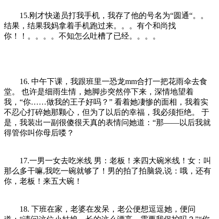
15.刚才快递员打我手机，我存了他的号名为“圆通“。。
结果，结果我妈拿着手机跑过来。。。有个和尚找
你！！。。。。不知怎么吐槽了已经。。。。
16. 中午下课，我跟班里一恐龙mm合打一把花雨伞去食
堂。 也许是细雨生情，她脚步突然停下来，深情地望着
我，“你……做我的王子好吗？” 看着她凄惨的面相，我着实
不忍心打碎她那颗心，但为了以后的幸福，我必须拒绝。 于
是，我装出一副很傻很天真的表情问她道：“那——以后我就
得管你叫你母后喽？
17.一男一女去吃米线 男：老板！来四大碗米线！女：叫
那么多干嘛,我吃一碗就够了！男的拍了拍脑袋,说：哦，还有
你，老板！来五大碗！
18. 下班在家，老婆在发呆，老公便想逗逗她，便问