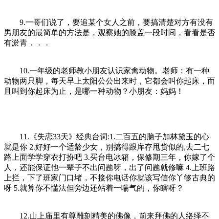
9.一哥们说了，要追某个女人之前，要搞清楚对方有没有
男朋友的最简单的方法是，观察她的膝盖一段时间，看看是否
有淤青．．．
10.一年级的老师教小朋友认识家禽动物。老师：有一种
动物两只脚，每天早上太阳公公出来时，它都会叫你起床，而
且叫到你起床为止，是哪一种动物？小朋友：妈妈！
11.《失恋33天》经典台词:1.二百五的脑子加林黛玉的心
就是你 2.好好一个适龄少女，别搞得跟库存甩货似的,去二七
路上面学学穿衣打扮吧 3.买台电冰箱，保修期三年，你嫁了个
人，还能保证他一辈子不出问题呀，出了问题就修嘛 4.上班路
上拦，下了班家门口堵，不接你电话你就该写信你丫够古典的
呀 5.就算你不懂法但旁边还站着一喘气的，你瞎呀？
12.山上庙里有尊雕刻精美的佛像，前来拜佛的人络绎不