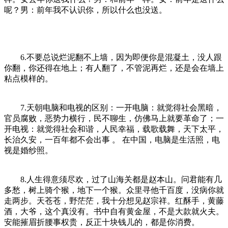
呢？男：前年我不认识你，所以什么也没送。
6.不要总说烂泥翻不上墙，因为即便你是混凝土，没人跟
你翻，你还得在地上；有人翻了，不管泥再烂，还是会在墙上
粘点模样的。
7.天朝电脑和电视的区别：一开电脑：就觉得社会黑暗，
官员腐败，恶势力横行，民不聊生，仿佛马上就要革命了；一
开电视：就觉得社会和谐，人民幸福，载歌载舞，天下太平，
长治久安，一百年都不会出事 。 在中国，电脑是生活照，电
视是婚纱照。
8.人生得意须尽欢，过了山海关都是赵本山。问君能有几
多愁，树上骑个猴，地下一个猴。众里寻他千百度，没病你就
走两步。天苍苍，野茫茫，我十分想见赵宗祥。红酥手，黄藤
酒，大爷，这个真没有。书中自有黄金屋，不是大款就火夫。
安能摧眉折腰事权贵，反正十块钱儿的，都是你消费。