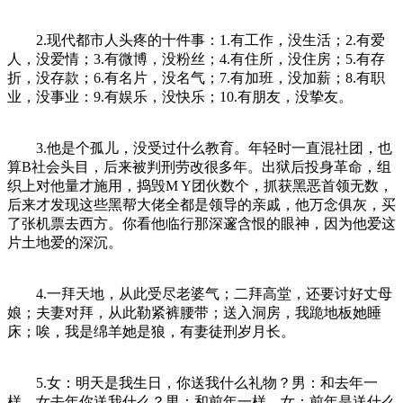
2.现代都市人头疼的十件事：1.有工作，没生活；2.有爱
人，没爱情；3.有微博，没粉丝；4.有住所，没住房；5.有存
折，没存款；6.有名片，没名气；7.有加班，没加薪；8.有职
业，没事业：9.有娱乐，没快乐；10.有朋友，没挚友。
3.他是个孤儿，没受过什么教育。年轻时一直混社团，也
算B社会头目，后来被判刑劳改很多年。出狱后投身革命，组
织上对他量才施用，捣毁M Y团伙数个，抓获黑恶首领无数，
后来才发现这些黑帮大佬全都是领导的亲戚，他万念俱灰，买
了张机票去西方。你看他临行那深邃含恨的眼神，因为他爱这
片土地爱的深沉。
4.一拜天地，从此受尽老婆气；二拜高堂，还要讨好丈母
娘；夫妻对拜，从此勒紧裤腰带；送入洞房，我跪地板她睡
床；唉，我是绵羊她是狼，有妻徒刑岁月长。
5.女：明天是我生日，你送我什么礼物？男：和去年一
样。女去年你送我什么？男：和前年一样。女：前年是送什么