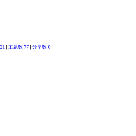
21
|
主题数 77
|
分享数 0