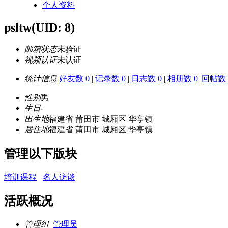
个人资料
psltw
(UID: 8)
邮箱状态
未验证
视频认证
未认证
统计信息
好友数 0
|
记录数 0
|
日志数 0
|
相册数 0
|
回帖数 
性别
男
生日
-
出生地
福建省 莆田市 城厢区 华亭镇
居住地
福建省 莆田市 城厢区 华亭镇
管理以下版块
培训课程
名人访谈
活跃概况
管理组
管理员