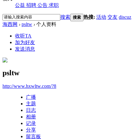
公益
招聘
公告
求职
搜索
热搜:
活动
交友
discuz
搜索
海西网
›
psltw
›
个人资料
收听TA
加为好友
发送消息
psltw
http://www.hxwltw.com/?8
广播
主题
日志
相册
记录
分享
留言板