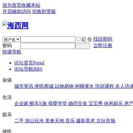
设为首页
收藏本站
开启辅助访问
切换到宽版
找回密码
记 住
密码
立即注册
快捷导航
论坛首页
Portal
论坛导航
BBS
杂谈
城市资讯
便民商城
以物易物
闲聊灌水
培训课程
名人访
生活
企业家
酷车E族
母婴学堂
婚恋交友
宝宝秀
休闲娱乐
房
娱乐
二手
游山玩水
美食天地
音乐
摄影美术
古玩市场
便民